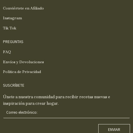
Conviértete en Afiliado
Instagram
Tik Tok
PREGUNTAS
FAQ
Envíos y Devoluciones
Política de Privacidad
SUSCRÍBETE
Únete a nuestra comunidad para recibir recetas nuevas e
inspiración para crear hogar.
C
o
r
r
ENVIAR
e