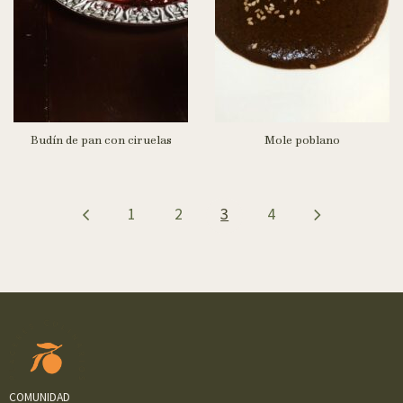
Budín de pan con ciruelas
Mole poblano
1
2
3
4
COMUNIDAD