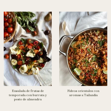
Ensalada de frutas de
Fideos orientales con
temporada con burrata y
aromas a Tailandia
pesto de almendra