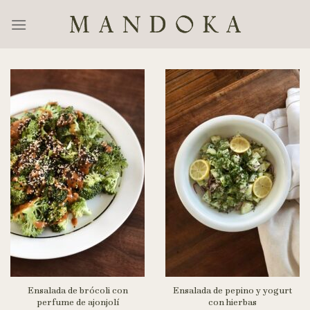
Skip
to
content
Ensalada de brócoli con
Ensalada de pepino y yogurt
perfume de ajonjolí
con hierbas