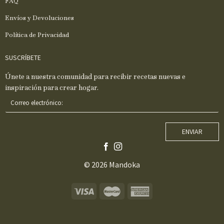
FAQ
Envíos y Devoluciones
Política de Privacidad
SUSCRÍBETE
Únete a nuestra comunidad para recibir recetas nuevas e
inspiración para crear hogar.
C
o
r
r
ENVIAR
e
o
e
© 2026 Mandoka
l
e
c
t
r
ó