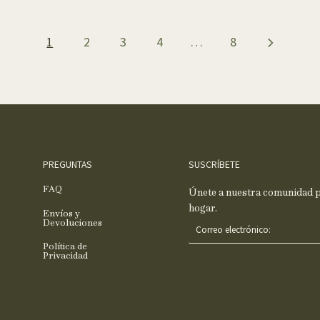
1
2
3
4
…
8
PREGUNTAS
SUSCRÍBETE
FAQ
Únete a nuestra comunidad pa
hogar.
Envíos y
C
Devoluciones
o
Política de
r
Privacidad
r
e
o
e