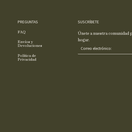
PREGUNTAS
SUSCRÍBETE
FAQ
Únete a nuestra comunidad pa
hogar.
Envíos y
C
Devoluciones
o
Política de
r
Privacidad
r
e
o
e
l
e
c
t
r
ó
n
i