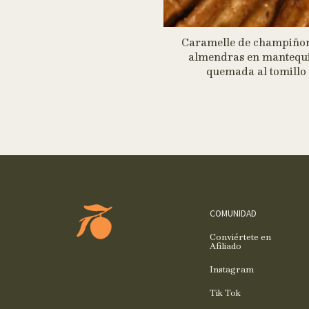
Caramelle de champiñon
almendras en mantequi
quemada al tomillo
COMUNIDAD
Conviértete en
Afiliado
Instagram
Tik Tok