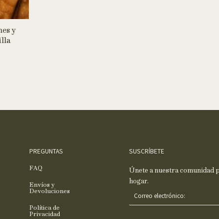
es y
lla
PREGUNTAS
SUSCRÍBETE
FAQ
Únete a nuestra comunidad pa
hogar.
Envíos y
C
Devoluciones
o
Política de
r
Privacidad