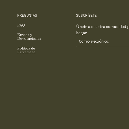
PREGUNTAS
SUSCRÍBETE
FAQ
Únete a nuestra comunidad pa
hogar.
Envíos y
C
Devoluciones
o
Política de
r
Privacidad
r
e
o
e
l
e
c
t
r
ó
n
i
c