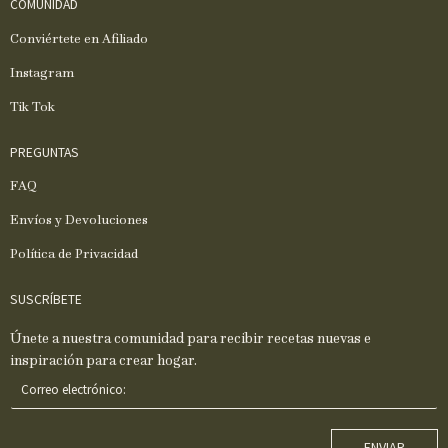
COMUNIDAD
Conviértete en Afiliado
Instagram
Tik Tok
PREGUNTAS
FAQ
Envíos y Devoluciones
Política de Privacidad
SUSCRÍBETE
Únete a nuestra comunidad para recibir recetas nuevas e
inspiración para crear hogar.
C
o
r
r
ENVIAR