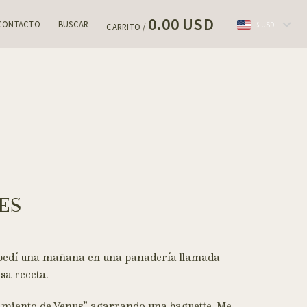
0.00 USD
CONTACTO
BUSCAR
$ USD
CARRITO /
ES
Lo pedí una mañana en una panadería llamada
sa receta.
cimiento de Venus” agarrando una baguette. Me