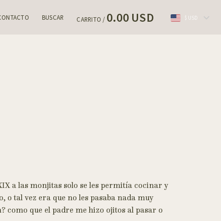
0.00 USD
CONTACTO
BUSCAR
$ USD
CARRITO /
X a las monjitas solo se les permitía cocinar y
o, o tal vez era que no les pasaba nada muy
n? como que el padre me hizo ojitos al pasar o