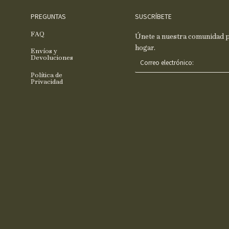
PREGUNTAS
SUSCRÍBETE
FAQ
Únete a nuestra comunidad pa
hogar.
Envíos y
C
Devoluciones
o
Política de
r
Privacidad
r
e
o
e
l
e
c
t
r
ó
n
i
c
o