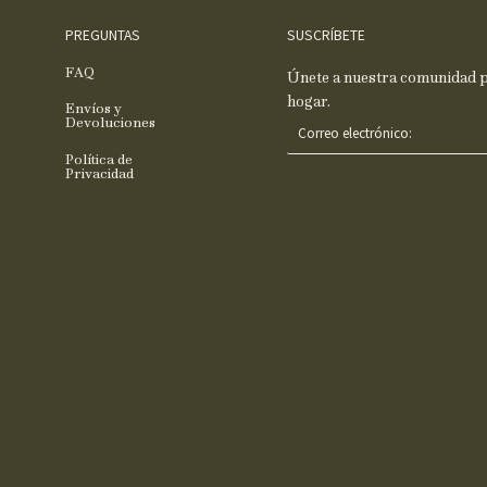
PREGUNTAS
SUSCRÍBETE
FAQ
Únete a nuestra comunidad pa
hogar.
Envíos y
C
Devoluciones
o
Política de
r
Privacidad
r
e
o
e
l
e
c
t
r
ó
n
i
c
o