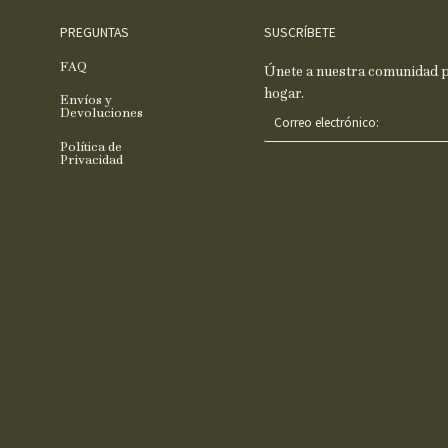
PREGUNTAS
SUSCRÍBETE
FAQ
Únete a nuestra comunidad pa
hogar.
Envíos y
C
Devoluciones
o
Política de
r
Privacidad
r
e
o
e
l
e
c
t
r
ó
n
i
c
o