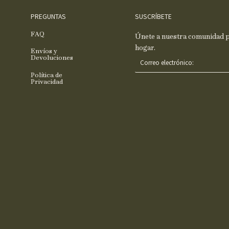
PREGUNTAS
SUSCRÍBETE
FAQ
Únete a nuestra comunidad pa
hogar.
Envíos y
C
Devoluciones
o
Política de
r
Privacidad
r
e
o
e
l
e
c
t
r
ó
n
i
c
o