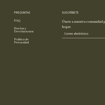
PREGUNTAS
SUSCRÍBETE
FAQ
Únete a nuestra comunidad pa
hogar.
Envíos y
C
Devoluciones
o
Política de
r
Privacidad
r
e
o
e
l
e
c
t
r
ó
n
i
c