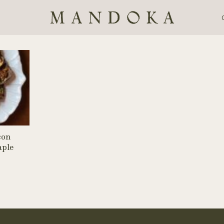
con
aple