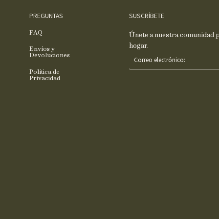
PREGUNTAS
SUSCRÍBETE
FAQ
Únete a nuestra comunidad pa
hogar.
Envíos y
C
Devoluciones
o
Política de
r
Privacidad
r
e
o
e
l
e
c
t
r
ó
n
i
c
o