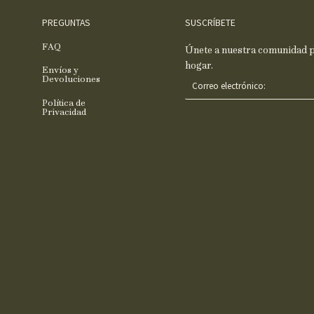
PREGUNTAS
SUSCRÍBETE
FAQ
Únete a nuestra comunidad pa
hogar.
Envíos y
C
Devoluciones
o
Política de
r
Privacidad
r
e
o
e
l
e
c
t
r
ó
n
i
c
o