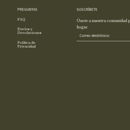
PREGUNTAS
SUSCRÍBETE
FAQ
Únete a nuestra comunidad pa
hogar.
Envíos y
C
Devoluciones
o
Política de
r
Privacidad
r
e
o
e
l
e
c
t
r
ó
n
i
c
o