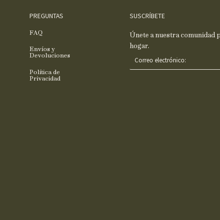
PREGUNTAS
SUSCRÍBETE
FAQ
Únete a nuestra comunidad pa
hogar.
Envíos y
C
Devoluciones
o
Política de
r
Privacidad
r
e
o
e
l
e
c
t
r
ó
n
i
c
o