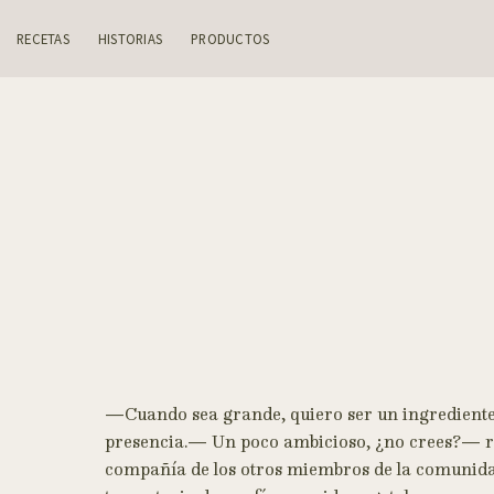
Skip
to
RECETAS
HISTORIAS
PRODUCTOS
content
—Cuando sea grande, quiero ser un ingrediente in
presencia.— Un poco ambicioso, ¿no crees?— res
compañía de los otros miembros de la comunidad