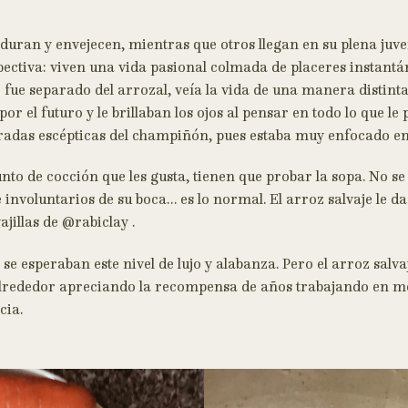
duran y envejecen, mientras que otros llegan en su plena juve
pectiva: viven una vida pasional colmada de placeres instantá
ue fue separado del arrozal, veía la vida de una manera distin
r el futuro y le brillaban los ojos al pensar en todo lo que le 
radas escépticas del champiñón, pues estaba muy enfocado en 
unto de cocción que les gusta, tienen que probar la sopa. No 
e involuntarios de su boca… es lo normal. El arroz salvaje le da
jillas de @rabiclay .
se esperaban este nivel de lujo y alabanza. Pero el arroz salv
u alrededor apreciando la recompensa de años trabajando en 
cia.